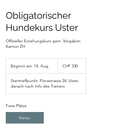
Obligatorischer
Hundekurs Uster
Offizieller Erziehungskurs gem. Vorgaben
Kanton ZH
330
Schweizer
Beginnt am: 14. Aug.
B
CHF 330
Franken
e
g
Starttreffpunkt: Florastrasse 24, Uster,
i
danach nach Info des Trainers
n
n
t
a
Freie Plätze
m
:
Weiter
1
4