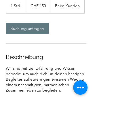
150
Schweizer
1 Std.
1
CHF 150
Beim Kunden
Franken
S
t
d
Buchung anfragen
Beschreibung
Wir sind mit viel Erfahrung und Wissen
bepackt, um auch dich un deinen haarigen
Begleiter auf eurem gemeinsamen Weg zu
einem nachhaltigen, harmonischen
Zusammenleben zu begleiten.
Kontaktangaben
078 349 23 42